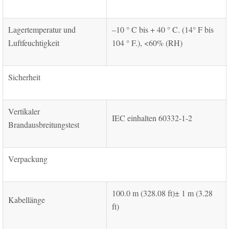
Lagertemperatur und
–10 ° C bis + 40 ° C. (14° F bis
Luftfeuchtigkeit
104 ° F.), <60% (RH)
Sicherheit
Vertikaler
IEC einhalten 60332-1-2
Brandausbreitungstest
Verpackung
100.0 m (328.08 ft)± 1 m (3.28
Kabellänge
ft)