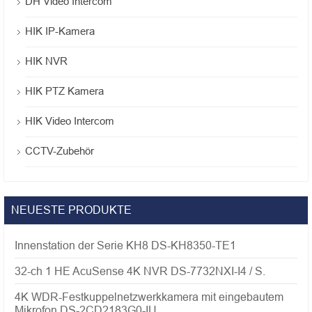
DH Video Intercom
HIK IP-Kamera
HIK NVR
HIK PTZ Kamera
HIK Video Intercom
CCTV-Zubehör
NEUESTE PRODUKTE
Innenstation der Serie KH8 DS-KH8350-TE1
32-ch 1 HE AcuSense 4K NVR DS-7732NXI-I4 / S.
4K WDR-Festkuppelnetzwerkkamera mit eingebautem
Mikrofon DS-2CD2183G0-IU