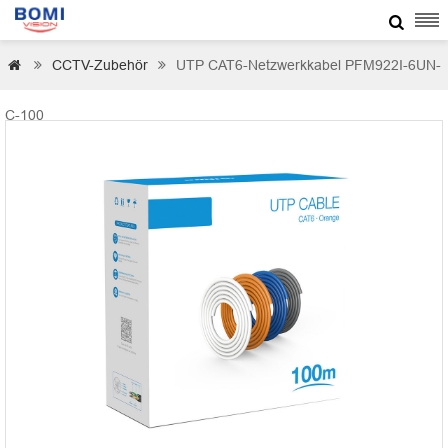

CCTV-Zubehör
UTP CAT6-Netzwerkkabel PFM922I-6UN-



C-100