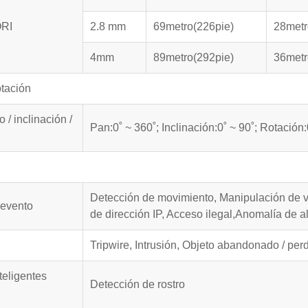
ORI
2.8 mm
69metro(226pie)
28metr
4mm
89metro(292pie)
36metr
otación
 / inclinación /
Pan:0˚ ~ 360˚; Inclinación:0˚ ~ 90˚; Rotación:
Detección de movimiento, Manipulación de v
 evento
de dirección IP, Acceso ilegal,Anomalía de
Tripwire, Intrusión, Objeto abandonado / per
teligentes
Detección de rostro