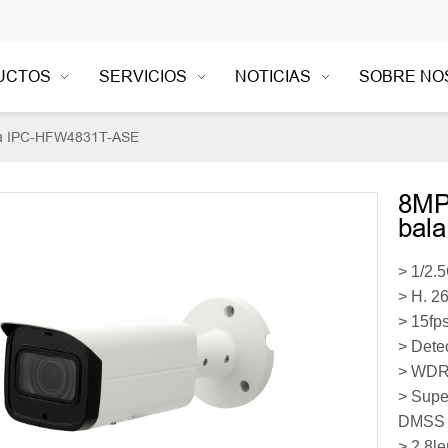
UCTOS
SERVICIOS
NOTICIAS
SOBRE NO
ala IPC-HFW4831T-ASE
8MP
bal
> 1/2.
> H. 26
> 15fp
> Dete
> WDR(
> Supe
DMSS
> 2.8l