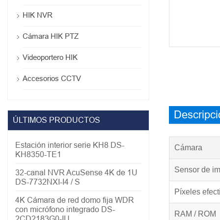
HIK NVR
Cámara HIK PTZ
Videoportero HIK
Accesorios CCTV
Descripci
ÚLTIMOS PRODUCTOS
Estación interior serie KH8 DS-
Cámara
KH8350-TE1
Sensor de i
32-canal NVR AcuSense 4K de 1U
DS-7732NXI-I4 / S
Píxeles efect
4K Cámara de red domo fija WDR
con micrófono integrado DS-
RAM / ROM
2CD2183G0-IU