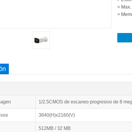
> Max.
> Memo
ón
magen
1/2.5CMOS de escaneo progresivo de 8 meg
ivos
3840(H)x2160(V)
512MB / 32 MB