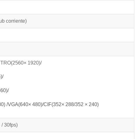
b corriente)
TRO(2560× 1920)/
)/
60)/
0) /VGA(640× 480)/CIF(352× 288/352 × 240)
/ 30fps)