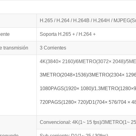
H.265 / H.264 / H.264B / H.264H / MJPEG(Su
gente
Soporta H.265 + / H.264 +
 transmisión
3 Corrientes
4K(3840× 2160)/6METRO(3072× 2048)/5ME
3METRO(2048×1536)/3METRO(2304× 1296
1080PAGS(1920× 1080)/1.3METRO(1280×9
720PAGS(1280× 720)/D1(704× 576/704 × 48
Convencional: 4K(1~ 15 fps)/3METRO(1~ 25 
 segundo
Sub corriente: D1(1~ 25 / 30fps)