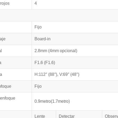
rojos
4
Fijo
aje
Board-in
l
2.8mm (4mm opcional)
a
F1.6 (F1.6)
ta
H:112° (88°), V:69° (48°)
nfoque
Fijo
 enfoque
0.9metro(1.7metro)
Lente
Detectar
Observ