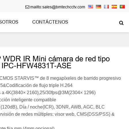
mailto:sales@bmtechcctv.com

SOTROS
CONTÁCTENOS

 WDR IR Mini cámara de red tipo
a IPC-HFW4831T-ASE
5CMOS STARVIS™ de 8 megapíxeles de barrido progresivo
5&Codificación de flujo triple H.264
s a 4K(3840× 2160),25/30fps@3M(2304× 1296)
cción inteligente compatible
120dB), Día / noche(ICR), 3DNR, AWB, AGC, BLC
rvisión de redes múltiples: visor web, CMS(DSS/PSS) &
ente fija mm (4mm opcional)