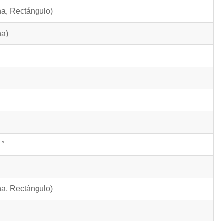
na, Rectángulo)
na)
 °
na, Rectángulo)