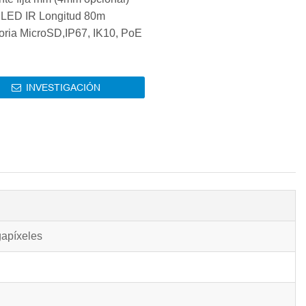
 LED IR Longitud 80m
ria MicroSD,IP67, IK10, PoE
INVESTIGACIÓN

apíxeles