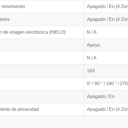
e movimiento
Apagado / En (4 Zo
teres
Apagado / En (4 Zo
ón de imagen electrónica (HIELO)
N / A
e
Apoyo
N / A
16X
0° / 90 ° / 180 ° / 270
Apagado / En
ento de privacidad
Apagado / En (4 Zo