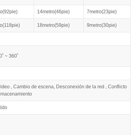
o(92pie)
14metro(46pie)
7metro(23pie)
o(118pie)
18metro(59pie)
9metro(30pie)
0˚ ~ 360˚
ideo , Cambio de escena, Desconexión de la red , Conflicto
 almacenamiento
dido