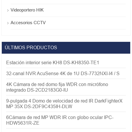
Videoportero HIK
Accesorios CCTV
ÚLTIMOS PRODUCTOS
Estación interior serie KH8 DS-KH8350-TE1
32-canal NVR AcuSense 4K de 1U DS-7732NXI-I4 / S
4K Cámara de red domo fija WDR con micrófono
integrado DS-2CD2183G0-IU
9-pulgada 4 Domo de velocidad de red IR DarkFighterX
MP 35X DS-2DF9C435IH-DLW
6Cámara de red MP WDR IR con globo ocular IPC-
HDW5631R-ZE