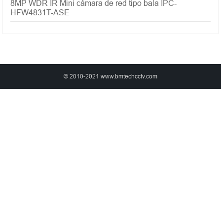
8MP WDR IR Mini cámara de red tipo bala IPC-
HFW4831T-ASE
© 2010-2021 www.bmtechcctv.com