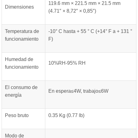
119.6 mm × 221.5 mm × 21.5 mm
Dimensiones
(4.71″ × 8,72″ × 0,85″)
Temperatura de
-10° C hasta + 55 ° C (+14° F a + 131 °
funcionamiento
F)
Humedad de
10%RH-95% RH
funcionamiento
El consumo de
En espera≤4W, trabajo≤6W
energía
Peso bruto
0.35 Kg (0.77 lb)
Modo de