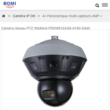

Caméra IP DH
4× Panoramique multi-capteurs 4MP +



Caméra réseau PTZ WizMind PSDW81642M-A180-D440