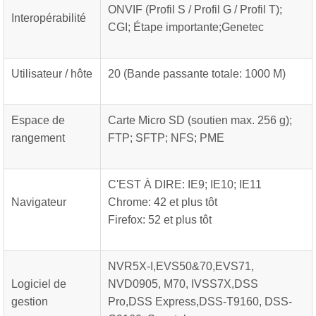
ONVIF (Profil S / Profil G / Profil T);
Interopérabilité
CGI; Étape importante;Genetec
Utilisateur / hôte
20 (Bande passante totale: 1000 M)
Espace de
Carte Micro SD (soutien max. 256 g);
rangement
FTP; SFTP; NFS; PME
C'EST À DIRE: IE9; IE10; IE11
Navigateur
Chrome: 42 et plus tôt
Firefox: 52 et plus tôt
NVR5X-I,EVS50&70,EVS71,
Logiciel de
NVD0905, M70, IVSS7X,DSS
gestion
Pro,DSS Express,DSS-T9160, DSS-