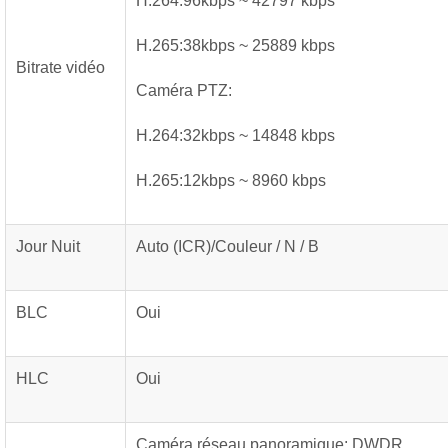
H.264:96kbps ~ 42797 kbps
H.265:38kbps ~ 25889 kbps
Bitrate vidéo
Caméra PTZ:
H.264:32kbps ~ 14848 kbps
H.265:12kbps ~ 8960 kbps
Jour Nuit
Auto (ICR)/Couleur / N / B
BLC
Oui
HLC
Oui
Caméra réseau panoramique: DWDR