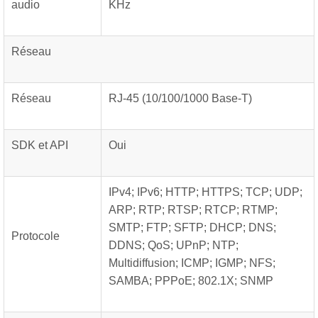
audio
KHz
Réseau
Réseau
RJ-45 (10/100/1000 Base-T)
SDK et API
Oui
IPv4; IPv6; HTTP; HTTPS; TCP; UDP;
ARP; RTP; RTSP; RTCP; RTMP;
SMTP; FTP; SFTP; DHCP; DNS;
Protocole
DDNS; QoS; UPnP; NTP;
Multidiffusion; ICMP; IGMP; NFS;
SAMBA; PPPoE; 802.1X; SNMP