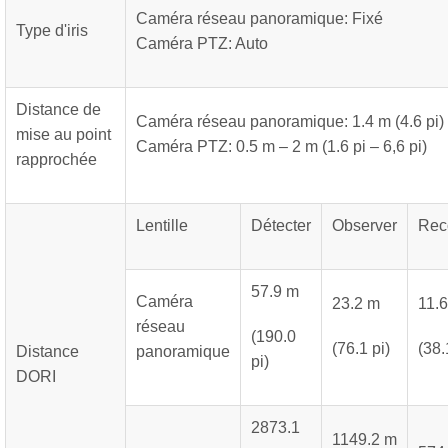
Caméra réseau panoramique: Fixé
Type d'iris
Caméra PTZ: Auto
Distance de
Caméra réseau panoramique: 1.4 m (4.6 pi)
mise au point
Caméra PTZ: 0.5 m – 2 m (1.6 pi – 6,6 pi)
rapprochée
Lentille
Détecter
Observer
Rec
57.9 m
Caméra
23.2 m
11.
réseau
(190.0
(76.1 pi)
(38.
Distance
panoramique
pi)
DORI
2873.1
1149.2 m