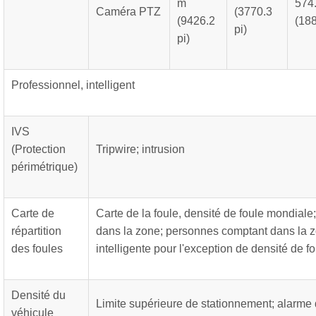
m
574
Caméra PTZ
(3770.3
(9426.2
(188
pi)
pi)
Professionnel, intelligent
IVS
(Protection
Tripwire; intrusion
périmétrique)
Carte de
Carte de la foule, densité de foule mondiale;
répartition
dans la zone; personnes comptant dans la z
des foules
intelligente pour l'exception de densité de f
Densité du
Limite supérieure de stationnement; alarme
véhicule