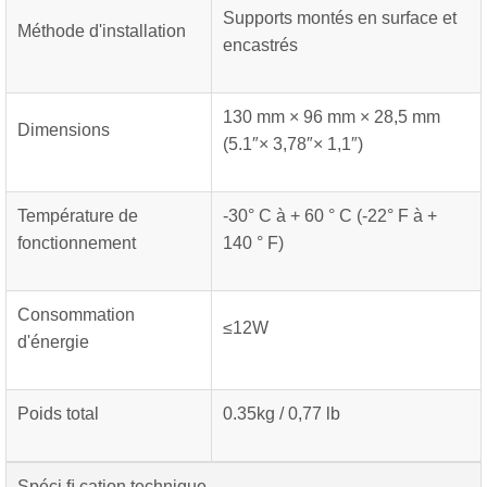
Supports montés en surface et
Méthode d'installation
encastrés
130 mm × 96 mm × 28,5 mm
Dimensions
(5.1″× 3,78″× 1,1″)
Température de
-30° C à + 60 ° C (-22° F à +
fonctionnement
140 ° F)
Consommation
≤12W
d'énergie
Poids total
0.35kg / 0,77 lb
Spéci ﬁ cation technique