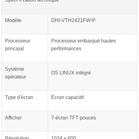
Modèle
DHI-VTH2421FW-P
Processeur
Processeur embarqué hautes
principal
performances
Système
OS LINUX intégré
opérateur
Type d'écran
Écran capacitif
Afficher
7-écran TFT pouces
Résolution
1024 × 600