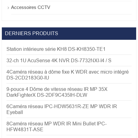
Accessoires CCTV
DERNIERS PRODUITS
Station intérieure série KH8 DS-KH8350-TE1
32-ch 1U AcuSense 4K NVR DS-7732NXI-I4 / S
4Caméra réseau à dôme fixe K WDR avec micro intégré
DS-2CD2183G0-IU
9-pouce 4 Dôme de vitesse réseau IR MP 35X
DarkFighterX DS-2DF9C435IH-DLW
6Caméra réseau IPC-HDW5631R-ZE MP WDR IR
Eyeball
8Caméra réseau MP WDR IR Mini Bullet IPC-
HFW4831T-ASE