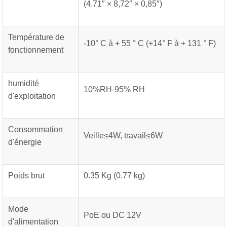
(4.71″ × 8,72″ × 0,85″)
Température de
-10° C à + 55 ° C (+14° F à + 131 ° F)
fonctionnement
humidité
10%RH-95% RH
d'exploitation
Consommation
Veille≤4W, travail≤6W
d'énergie
Poids brut
0.35 Kg (0.77 kg)
Mode
PoE ou DC 12V
d'alimentation