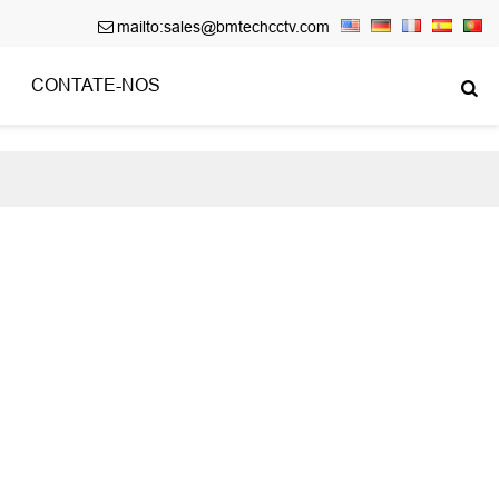
mailto:sales@bmtechcctv.com

CONTATE-NOS
