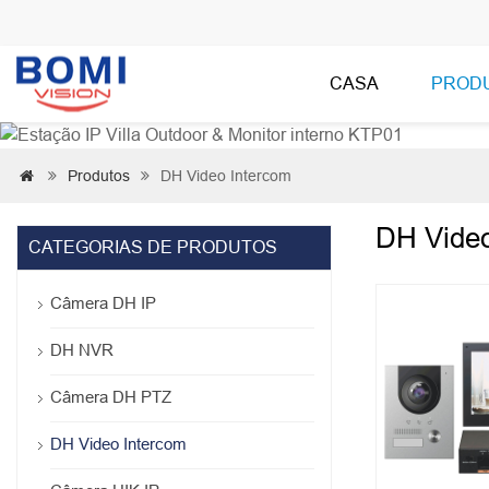
CASA
PROD
Produtos
DH Video Intercom



DH Video
CATEGORIAS DE PRODUTOS
Câmera DH IP
DH NVR
Câmera DH PTZ
DH Video Intercom