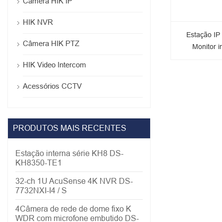
Câmera HIK IP
HIK NVR
Estação IP 
Câmera HIK PTZ
Monitor 
HIK Video Intercom
Acessórios CCTV
PRODUTOS MAIS RECENTES
Estação interna série KH8 DS-
KH8350-TE1
32-ch 1U AcuSense 4K NVR DS-
7732NXI-I4 / S
4Câmera de rede de dome fixo K
WDR com microfone embutido DS-