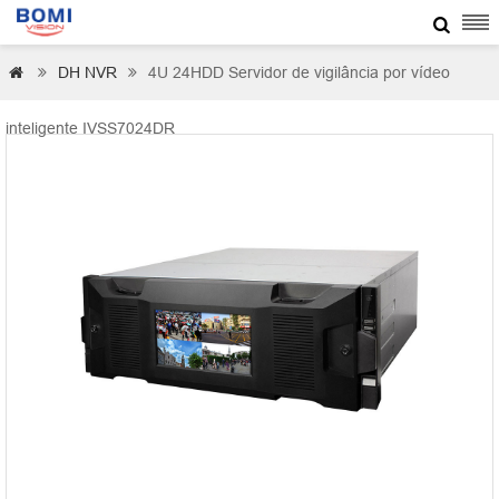

DH NVR
4U 24HDD Servidor de vigilância por vídeo



inteligente IVSS7024DR