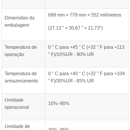
689 mm × 779 mm × 552 milímetros
Dimensões da
embalagem
(27.13 ” × 30.67 ” × 21,73″)
Temperatura de
0 ° C para +45 ° C (+32 ° F para +113
operação
° F)/10%UR - 90% UR
Temperatura de
0 ° C para +40 ° C (+32 ° F para +104
armazenamento
° F)/30%UR - 85% UR
Umidade
10%–90%
operacional
Umidade de
30%–85%