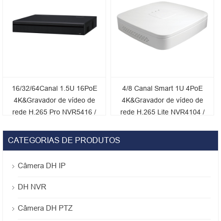
16/32/64Canal 1.5U 16PoE
4/8 Canal Smart 1U 4PoE
4K&Gravador de vídeo de
4K&Gravador de vídeo de
rede H.265 Pro NVR5416 /
rede H.265 Lite NVR4104 /
5432 / 5464-16P-4KS2E
4108-P-4KS2
CATEGORIAS DE PRODUTOS
Câmera DH IP
DH NVR
Câmera DH PTZ